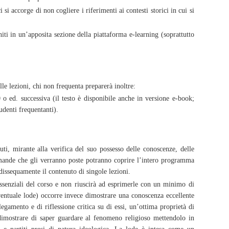
 si accorge di non cogliere i riferimenti ai contesti storici in cui si
niti in un’apposita sezione della piattaforma e-learning (soprattutto
lle lezioni, chi non frequenta preparerà inoltre:
o ed. successiva (il testo è disponibile anche in versione e-book;
tudenti frequentanti).
ti, mirante alla verifica del suo possesso delle conoscenze, delle
domande che gli verranno poste potranno coprire l’intero programma
edissequamente il contenuto di singole lezioni.
essenziali del corso e non riuscirà ad esprimerle con un minimo di
eventuale lode) occorre invece dimostrare una conoscenza eccellente
legamento e di riflessione critica su di essi, un’ottima proprietà di
dimostrare di saper guardare al fenomeno religioso mettendolo in