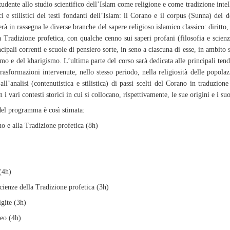
studente allo studio scientifico dell’Islam come religione e come tradizione intell
ici e stilistici dei testi fondanti dell’Islam: il Corano e il corpus (Sunna) dei
erà in rassegna le diverse branche del sapere religioso islamico classico: diritto,
la Tradizione profetica, con qualche cenno sui saperi profani (filosofia e scienz
cipali correnti e scuole di pensiero sorte, in seno a ciascuna di esse, in ambito s
ismo e del kharigismo. L’ultima parte del corso sarà dedicata alle principali t
trasformazioni intervenute, nello stesso periodo, nella religiosità delle popol
 all’analisi (contenutistica e stilistica) di passi scelti del Corano in traduzio
 i vari contesti storici in cui si collocano, rispettivamente, le sue origini e i su
 del programma è così stimata:
o e alla Tradizione profetica (8h)
 (4h)
cienze della Tradizione profetica (3h)
igite (3h)
eo (4h)