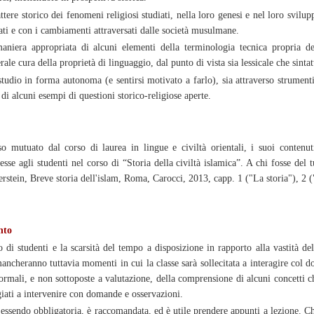
attere storico dei fenomeni religiosi studiati, nella loro genesi e nel loro svilup
rati e con i cambiamenti attraversati dalle società musulmane.
aniera appropriata di alcuni elementi della terminologia tecnica propria degli
ale cura della proprietà di linguaggio, dal punto di vista sia lessicale che sintat
tudio in forma autonoma (e sentirsi motivato a farlo), sia attraverso strumenti b
 di alcuni esempi di questioni storico-religiose aperte.
so mutuato dal corso di laurea in lingue e civiltà orientali, i suoi contenu
se agli studenti nel corso di “Storia della civiltà islamica”. A chi fosse del t
erstein, Breve storia dell'islam, Roma, Carocci, 2013, capp. 1 ("La storia"), 2 (
nto
 di studenti e la scarsità del tempo a disposizione in rapporto alla vastità de
ancheranno tuttavia momenti in cui la classe sarà sollecitata a interagire col 
formali, e non sottoposte a valutazione, della comprensione di alcuni concetti ch
iati a intervenire con domande e osservazioni.
ssendo obbligatoria, è raccomandata, ed è utile prendere appunti a lezione. Chi