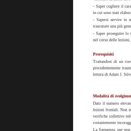
- Saper cogliere il car
in cui sono stati elabo
- Sapersi servire in m
trascurare una più gener
- Saper proseguire lo s
nel corso delle lezioni,
Prerequisiti
Trattandosi di un cor
precedentemente trasmes
lettura di Adam J. Silv
Modalità di svolgime
Dato il numero elevato
lezioni frontali. Non m
verifiche collettive in
costantemente incoragg
La frequenza, pur non e