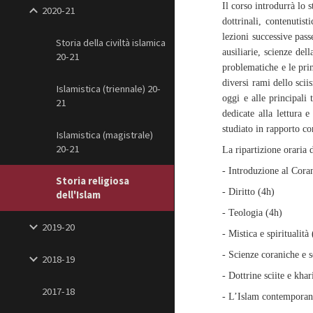
Il corso introdurrà lo 
2020-21
dottrinali, contenutist
lezioni successive pass
Storia della civiltà islamica
ausiliarie, scienze del
20-21
problematiche e le prin
diversi rami dello sci
Islamistica (triennale) 20-
oggi e alle principali 
21
dedicate alla lettura e
studiato in rapporto con
Islamistica (magistrale)
20-21
La ripartizione oraria
- Introduzione al Coran
Storia religiosa
- Diritto (4h)
dell'Islam
- Teologia (4h)
2019-20
- Mistica e spiritualità
- Scienze coraniche e s
2018-19
- Dottrine sciite e khar
2017-18
- L’Islam contemporan