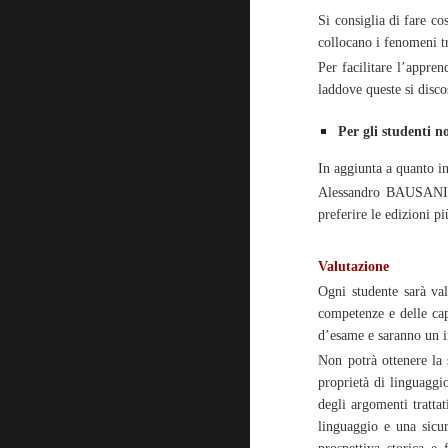
Si consiglia di fare co
collocano i fenomeni tr
Per facilitare l’appren
laddove queste si disco
Per gli studenti n
In aggiunta a quanto in
Alessandro BAUSANI, L’
preferire le edizioni pi
Valutazione
Ogni studente sarà val
competenze e delle cap
d’esame e saranno un in
Non potrà ottenere la 
proprietà di linguaggi
degli argomenti trattat
linguaggio e una sicu