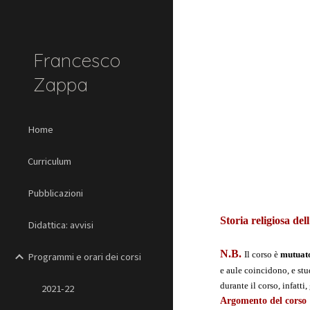
Sk
Francesco
Zappa
Home
Curriculum
Pubblicazioni
Storia religiosa de
Didattica: avvisi
N.B. 
Il corso è 
mutuat
Programmi e orari dei corsi
e aule coincidono, e stu
durante il corso, infatti
2021-22
Argomento del corso 