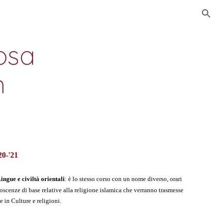
ion
osa 
m
20-'21
ingue e civiltà orientali
: è lo stesso corso con un nome diverso, orari 
noscenze di base relative alla religione islamica che verranno trasmesse 
e in Culture e religioni. 