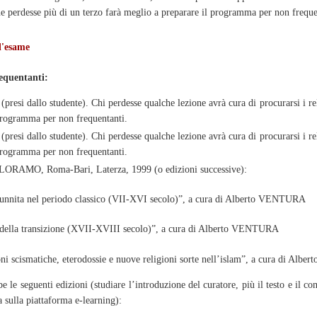
 ne perdesse più di un terzo farà meglio a preparare il programma per non freque
d'esame
requentanti:
 (presi dallo studente). Chi perdesse qualche lezione avrà cura di procurarsi i re
programma per non frequentanti.
 (presi dallo studente). Chi perdesse qualche lezione avrà cura di procurarsi i re
programma per non frequentanti.
FILORAMO, Roma-Bari, Laterza, 1999 (o edizioni successive):
 sunnita nel periodo classico (VII-XVI secolo)”, a cura di Alberto VENTURA 
m della transizione (XVII-XVIII secolo)”, a cura di Alberto VENTURA 
ni scismatiche, eterodossie e nuove religioni sorte nell’islam”, a cura di Al
e le seguenti edizioni (studiare l’introduzione del curatore, più il testo e il co
a sulla piattaforma e-learning):