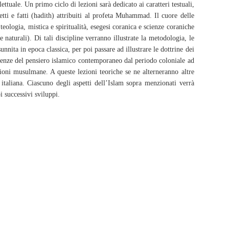
ettuale. Un primo ciclo di lezioni sarà dedicato ai caratteri testuali,
 detti e fatti (hadith) attribuiti al profeta Muhammad. Il cuore delle
 teologia, mistica e spiritualità, esegesi coranica e scienze coraniche
e naturali). Di tali discipline verranno illustrate la metodologia, le
unnita in epoca classica, per poi passare ad illustrare le dottrine dei
endenze del pensiero islamico contemporaneo dal periodo coloniale ad
azioni musulmane. A queste lezioni teoriche se ne alterneranno altre
ne italiana. Ciascuno degli aspetti dell’Islam sopra menzionati verrà
oi successivi sviluppi.