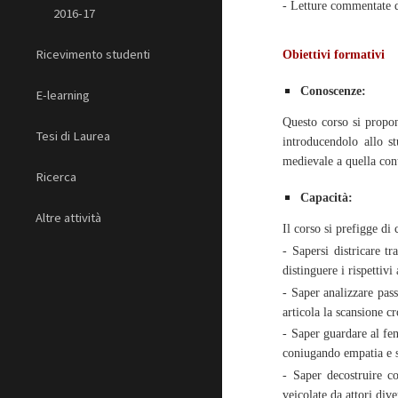
- Letture commentate di
2016-17
Ricevimento studenti
Obiettivi formativi
Conoscenze:
E-learning
Questo corso si propon
Tesi di Laurea
introducendolo allo st
medievale a quella co
Ricerca
Capacità:
Altre attività
Il corso si prefigge di 
- Sapersi districare tr
distinguere i rispettivi 
- Saper analizzare passi
articola la scansione c
- Saper guardare al fen
coniugando empatia e sp
- Saper decostruire co
veicolate da attori dive