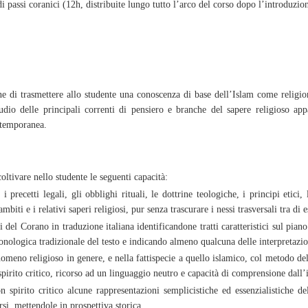
 passi coranici (12h, distribuite lungo tutto l’arco del corso dopo l’introduzio
e di trasmettere allo studente una conoscenza di base dell’Islam come religione
udio delle principali correnti di pensiero e branche del sapere religioso app
ntemporanea.
coltivare nello studente le seguenti capacità:
a i precetti legali, gli obblighi rituali, le dottrine teologiche, i principi etic
ambiti e i relativi saperi religiosi, pur senza trascurare i nessi trasversali tra di e
 del Corano in traduzione italiana identificandone tratti caratteristici sul piano 
ronologica tradizionale del testo e indicando almeno qualcuna delle interpretazion
omeno religioso in genere, e nella fattispecie a quello islamico, col metodo de
irito critico, ricorso ad un linguaggio neutro e capacità di comprensione dall’in
n spirito critico alcune rappresentazioni semplicistiche ed essenzialistiche d
rsi, mettendole in prospettiva storica.