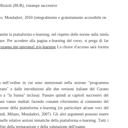
Rizzoli (BUR), ristampe successive 
Mondadori, 2010 (integralmente e gratuitamente accessibile on 
ramite la piattaforma e-learning, nel rispetto delle norme sulla tutela
arare. Per accedere alla pagina e-learning del corso, si prega di far
scozappa.site.uniroma1.it/e-learning
La chiave d'accesso sarà fornita
ma nell’ordine in cui sono menzionati nella sezione “programma
orano" e dalle introduzioni alle due versioni italiane del Corano
o a “la Sunna” inclusa). Passare quindi ai capitoli successivi del
assi vanno studiati facendo costante riferimento al commento del
sezione della piattaforma e-learning (in particolare alcune voci del
ndi, Milano, Mondadori, 2007). Gli altri argomenti possono essere
i nelle relative sezioni tematiche della piattaforma e-learning. Tutti i
fini della preparazione e della valutazione dell'esame.