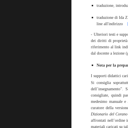
traduzione, introd
traduzione di Ida 
line all'indirizzo    
- Ulteriori testi e supp
dei diritti di propriet
riferimento al link ind
dal docente a lezione (
Nota per la prep
I supporti didattici ca
Si consiglia sopratt
dell’insegnamento”. S
consigliate, quindi pa
medesimo manuale e al
curatore della versione
Dizionario del Corano
affrontati nell’ordine i
materiali caricati su t