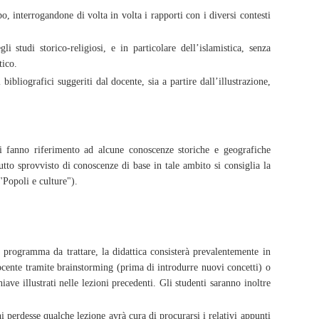
po, interrogandone di volta in volta i rapporti con i diversi contesti
 studi storico-religiosi, e in particolare dell’islamistica, senza
tico.
ibliografici suggeriti dal docente, sia a partire dall’illustrazione,
ti fanno riferimento ad alcune conoscenze storiche e geografiche
utto sprovvisto di conoscenze di base in tale ambito si consiglia la
"Popoli e culture").
l programma da trattare, la didattica consisterà prevalentemente in
docente tramite brainstorming (prima di introdurre nuovi concetti) o
iave illustrati nelle lezioni precedenti. Gli studenti saranno inoltre
 perdesse qualche lezione avrà cura di procurarsi i relativi appunti