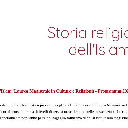
ip to main content
Skip to navigat
Storia religi
dell'Isla
ll'Islam (Laurea Magistrale in Culture e Religioni) - Programma 20
o 
da quello di 
Islamistica 
previsto per gli studenti del corso di laurea 
triennale 
in 
L
denti di corsi di laurea di livelli diversi si mescoleranno nelle stesse lezioni. Le co
, generalmente non fanno parte del bagaglio formativo di chi si iscrive alla magistral