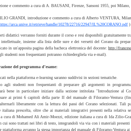
uzione e commento a cura di A. BAUSANI, Firenze, Sansoni 1955, poi Milano, 
ZILIO GRANDI, introduzione e commento a cura di Alberto VENTURA, Milano, 
https://arca.unive.it/retrieve/handle/10278/22716/22947/IL%20CORANO.pdf
 )
orti didattici verranno forniti durante il corso e resi disponibili gratuitamente t
à intellettuale, insieme alla lista delle sure e dei versetti del Corano da prep
icato in un'apposita pagina della bacheca elettronica del docente:
http://france
gli studenti non frequentanti potranno richiedergliela via e-mail).
arazione del programma d’esame:
ricati nella piattaforma e-learning saranno suddivisi in sezioni tematiche.
utto agli studenti non frequentanti di preparare gli argomenti in program
arà bene in particolare iniziare dalla sezione intitolata "Introduzione al C
ssare ai primi 6 capitoli della parte II del manuale di Filoramo-Ventura (fin
ternarli liberamente con la lettura dei passi del Corano selezionati. Tali p
 italiana prescelta, oltre che ai materiali integrativi presenti nella relativa 
a cura di Mohamed Ali Amir-Moezzi, edizione italiana a cura di Ida Zilio-Gra
n cui sono trattati nei libri di testo, integrandoli via via con i materiali present
ale piattaforma avranno la stessa importanza del manuale di Filoramo-Ventura ai 