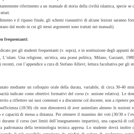
stantemente riferimento a un manuale di storia della civiltà islamica, specie se ci
attati.
dimento e il ripasso finale, gli schemi riassuntivi di alcune lezioni saranno for
stano dal modo in cui gli stessi argomenti sono trattati nei manuali).
on frequentanti:
dicato per gli studenti frequentanti (v. sopra), e in sostituzione degli appunti de
islam. Una religione, un'etica, una prassi politica, Milano, Garzanti, 1980 
ù recenti, con l’appendice a cura di Stefano Allievi; lettura facoltativa per gli s
utato mediante un colloquio orale della durata, variabile, di circa 30-40 minu
acità indicate come obiettivi formativi del corso (v. sezione relativa). Le 
vito a riflettere sui suoi contenuti e a discuterne col docente, non a ripetere p
sufficienza (18/30) chi non dimostrerà di aver assimilato almeno le nozioni 
o e capacità di messa a distanza. Per ottenere il massimo dei voti (30/30 e l’
i durante il corso (nei limiti dell’insegnamento impartito), una capacità di col
ra padronanza della terminologia tecnica appresa. Lo studente dovrà inoltre 