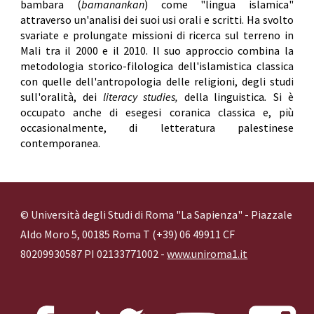
bambara (
bamanankan
) come "lingua islamica"
attraverso un'analisi dei suoi usi orali e scritti. Ha svolto
svariate e prolungate missioni di ricerca sul terreno in
Mali tra il 2000 e il 2010. Il suo approccio combina la
metodologia storico-filologica dell'islamistica classica
con quelle dell'antropologia delle religioni, degli studi
sull'oralità, dei
literacy studies,
della linguistica
.
Si è
occupato anche di esegesi coranica classica e, più
occasionalmente, di letteratura palestinese
contemporanea.
© Università degli Studi di Roma "La Sapienza" - Piazzale
Aldo Moro 5, 00185 Roma T (+39) 06 49911 CF
80209930587 PI 02133771002 -
www.uniroma1.it