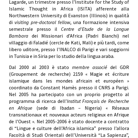
Lagarde, un trimestre presso l’Institute for the Study of
Islamic Thought in Africa (ISITA) afferente alla
Northwestern University di Evanston (Illinois) in qualità
di
visiting pre-doctoral fellow
, una formazione intensiva
semestrale presso il
Centre d'Etude de la Langue
Bambara
dei Missionari d’Africa (Padri Bianchi) nel
villaggio di Faladié (cercle de Kati, Mali) e più tardi, come
libero uditore, presso l'INALCO di Parigi e vari soggiorni
in Tunisia e in Siria per lo studio della lingua araba.
Dal 2000 al 2003 è stato
membre associé
del GDR
(Groupement de recherche) 2159 « Magie et écriture
islamique
dans
les mondes africain et européen »
coordinato da Constant Hamès presso il CNRS a Parigi.
Nel 2005 ha partecipato con un proprio progetto al
programma di ricerca dell’
Institut Français de Recherche
en Afrique
(sede di Ibadan – Nigeria) « Réseaux
transnationaux et nouveaux acteurs religieux en Afrique
de l’Ouest ». Nel 2005-2006 è stato docente a contratto
di “Lingue e culture dell’Africa islamica” presso l’allora
Facoltà di Studi Orientali dell’Università “La Sapienza”,