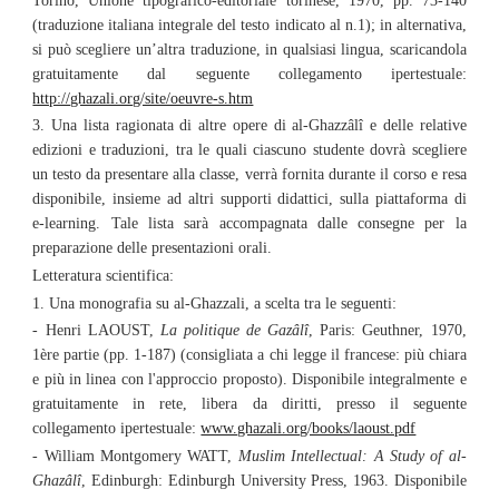
Torino, Unione tipografico-editoriale torinese, 1970, pp. 73-140
(traduzione italiana integrale del testo indicato al n.1); in alternativa,
si può scegliere un’altra traduzione, in qualsiasi lingua, scaricandola
gratuitamente dal seguente collegamento ipertestuale:
http://ghazali.org/site/oeuvre-s.htm
3. Una lista ragionata di altre opere di al-Ghazzâlî e delle relative
edizioni e traduzioni, tra le quali ciascuno studente dovrà scegliere
un testo da presentare alla classe, verrà fornita durante il corso e resa
disponibile, insieme ad altri supporti didattici, sulla piattaforma di
e-learning. Tale lista sarà accompagnata dalle consegne per la
preparazione delle presentazioni orali.
Letteratura scientifica:
1. Una monografia su al-Ghazzali, a scelta tra le seguenti:
- Henri LAOUST,
La politique de Gazâlî
, Paris: Geuthner, 1970,
1ère partie (pp. 1-187) (consigliata a chi legge il francese: più chiara
e più in linea con l'approccio proposto). Disponibile integralmente e
gratuitamente in rete, libera da diritti, presso il seguente
collegamento ipertestuale:
www.ghazali.org/books/laoust.pdf
- William Montgomery WATT,
Muslim Intellectual: A Study of al-
Ghazâlî
, Edinburgh: Edinburgh University Press, 1963. Disponibile