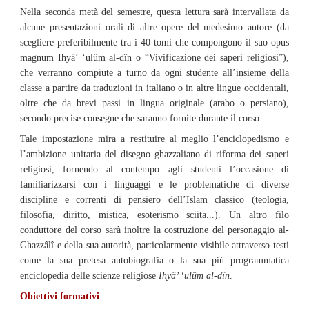
Nella seconda metà del semestre, questa lettura sarà intervallata da
alcune presentazioni orali di altre opere del medesimo autore (da
scegliere preferibilmente tra i 40 tomi che compongono il suo opus
magnum Ihyâ’ ‘ulûm al-dîn o “Vivificazione dei saperi religiosi”),
che verranno compiute a turno da ogni studente all’insieme della
classe a partire da traduzioni in italiano o in altre lingue occidentali,
oltre che da brevi passi in lingua originale (arabo o persiano),
secondo precise consegne che saranno fornite durante il corso.
Tale impostazione mira a restituire al meglio l’enciclopedismo e
l’ambizione unitaria del disegno ghazzaliano di riforma dei saperi
religiosi, fornendo al contempo agli studenti l’occasione di
familiarizzarsi con i linguaggi e le problematiche di diverse
discipline e correnti di pensiero dell’Islam classico (teologia,
filosofia, diritto, mistica, esoterismo sciita...). Un altro filo
conduttore del corso sarà inoltre la costruzione del personaggio al-
Ghazzâlî e della sua autorità, particolarmente visibile attraverso testi
come la sua pretesa autobiografia o la sua più programmatica
enciclopedia delle scienze religiose
Ihyâ’ ‘ulûm al-dîn
.
Obiettivi formativi