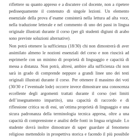
riflettere su quanto appreso e a discutere col docente, non a ripetere
pedissequamente il contenuto di singole lezioni. Un elemento
essenziale della prova d’esame consisterà nella lettura ad alta voce,
nella traduzione letterale e nel commento di uno dei passi in lingua
originale illustrati durante il corso (per gli studenti digiuni di arabo
sono previste soluzioni alternative).
Non potrà ottenere la sufficienza (18/30) chi non dimostrerà di aver
assimilato almeno le nozioni essenziali del corso e non riuscirà ad
esprimerle con un minimo di proprietà di linguaggio e capacità di
messa a distanza. Non potrà, altresì, ambire alla sufficienza chi non
sarà in grado di comprende neppure a grandi linee uno dei testi
originali illustrati durante il corso. Per ottenere il massimo dei voti
(30/30 e l’eventuale lode) occorre invece dimostrare una conoscenza
eccellente degli argomenti trattati durante il corso (nei limiti
dell’insegnamento impartito), una capacità di raccordo e di
riflessione critica su di essi, un’ottima proprietà di linguaggio e una
sicura padronanza della terminologia tecnica appresa, oltre a una
capacità di comprensione e analisi delle fonti in lingua originale. Lo
studente dovrà inoltre dimostrare di saper guardare al fenomeno
religioso mettendolo in prospettiva storica e facendo il più possibile