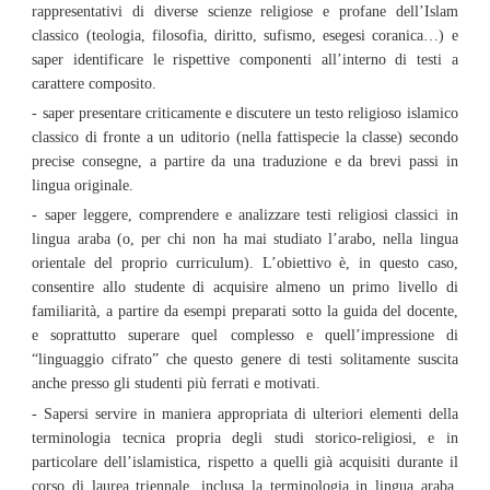
rappresentativi di diverse scienze religiose e profane dell’Islam
classico (teologia, filosofia, diritto, sufismo, esegesi coranica…) e
saper identificare le rispettive componenti all’interno di testi a
carattere composito.
- saper presentare criticamente e discutere un testo religioso islamico
classico di fronte a un uditorio (nella fattispecie la classe) secondo
precise consegne, a partire da una traduzione e da brevi passi in
lingua originale.
- saper leggere, comprendere e analizzare testi religiosi classici in
lingua araba (o, per chi non ha mai studiato l’arabo, nella lingua
orientale del proprio curriculum). L’obiettivo è, in questo caso,
consentire allo studente di acquisire almeno un primo livello di
familiarità, a partire da esempi preparati sotto la guida del docente,
e soprattutto superare quel complesso e quell’impressione di
“linguaggio cifrato” che questo genere di testi solitamente suscita
anche presso gli studenti più ferrati e motivati.
- Sapersi servire in maniera appropriata di ulteriori elementi della
terminologia tecnica propria degli studi storico-religiosi, e in
particolare dell’islamistica, rispetto a quelli già acquisiti durante il
corso di laurea triennale, inclusa la terminologia in lingua araba,