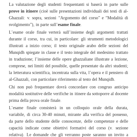
La valutazione degli studenti frequentanti si baserà in parte sulle
prove in itinere
(cioè sulle presentazioni individuali dei testi di al-
Ghazzali: v. sopra, sezioni “Argomento del corso” e “Modalità di
svolgimento”), in parte sull’
esame finale
.
L’esame orale finale verterà sull’insieme degli argomenti trattati
durante il corso, tra cui, in particolare: gli strumenti metodologici
illustrati a inizio corso; il testo originale arabo delle sezioni del
Munqidh spiegate in classe e il testo integrale del medesimo trattato
in traduzione; l’insieme delle opere ghazzaliane illustrate a lezione,
comprese, nei limiti del possibile, quelle presentate da altri studenti;
la letteratura scientifica, incentrata sulla vita, l’opera e il pensiero di
al-Ghazzali, con particolare riferimento al testo del Munqidh.
Chi non può frequentare dovrà concordare con congruo anticipo
modalità sostitutive delle verifiche in itinere da sottoporre al docente
prima della prova orale finale.
L’esame finale consisterà in un colloquio orale della durata,
variabile, di circa 30-40 minuti, mirante alla verifica del possesso,
da parte dello studente delle conoscenze, delle competenze e delle
capacità indicate come obiettivi formativi del corso (v. sezione
relativa). Le domande che gli verranno poste saranno un invito a