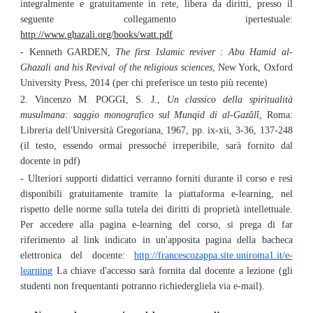
integralmente e gratuitamente in rete, libera da diritti, presso il
seguente collegamento ipertestuale:
http://www.ghazali.org/books/watt.pdf
- Kenneth GARDEN,
The first Islamic reviver : Abu Hamid al-
Ghazali and his Revival of the religious sciences
, New York, Oxford
University Press, 2014 (per chi preferisce un testo più recente)
2. Vincenzo M. POGGI, S. J.,
Un classico della spiritualità
musulmana: saggio monografico sul Munqid di al-Gazâlî
, Roma:
Libreria dell'Università Gregoriana, 1967, pp. ix-xii, 3-36, 137-248
(il testo, essendo ormai pressoché irreperibile, sarà fornito dal
docente in pdf)
- Ulteriori supporti didattici verranno forniti durante il corso e resi
disponibili gratuitamente tramite la piattaforma e-learning, nel
rispetto delle norme sulla tutela dei diritti di proprietà intellettuale.
Per accedere alla pagina e-learning del corso, si prega di far
riferimento al link indicato in un'apposita pagina della bacheca
elettronica del docente:
http://francescozappa.site.uniroma1.it/e-
learning
La chiave d'accesso sarà fornita dal docente a lezione (gli
studenti non frequentanti potranno richiedergliela via e-mail).