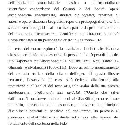
dell’erudizione arabo-islamica classica o dell’orientalismo
scientifico: concordanze del Corano e dei
hadîth
, opere
enciclopediche specializzate, annuari bibliografici, repertori di
autori e opere, dizionari biografici, repertori prosopografici, etc. Gli
studenti verranno guidati al loro uso a partire da problemi concreti,
del tipo: come riconoscere e identificare una citazione coranica?
Come identificare un personaggio citato in una fonte? Etc.
Il resto del corso esplorerà la tradizione intellettuale islamica
classica prendendo come esempio la personalità e l’opera di uno dei
suoi esponenti più enciclopedici e più influenti, Abû Hâmid al-
Ghazzâlî (o al-Ghazâlî) (1058-1111). Dopo un primo inquadramento
del contesto storico, della vita e dell’opera di questo illustre
pensatore, l’essenziale del corso sarà dedicato alla lettura, alla
traduzione e all’analisi del testo originale arabo della sua pretesa
autobiografia,
al-Munqidh min al-dalâl
(“Quello che salva
dall’errore”), un breve trattato in cui al-Ghazzâlî ripercorre il suo
itinerario, presentato come esemplare, attraverso le principali
discipline e correnti di pensiero del suo tempo, un percorso al
contempo intellettuale e spirituale intrapreso alla ricerca del
fondamento della certezza nella fede.